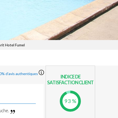
Brit Hotel Fumel
0% d'avis authentiques
INDICE DE
SATISFACTION CLIENT
93 %
uche.